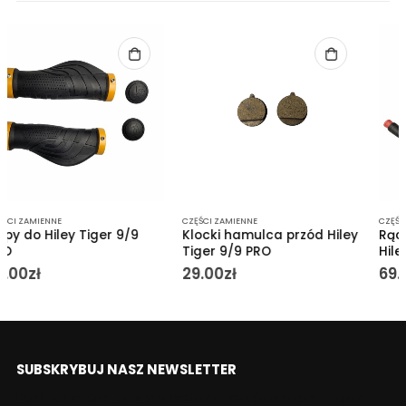
CZĘŚCI ZAMIENNE
CZĘŚCI ZAMIENNE
Klocki hamulca przód Hiley
Rączka hamulca prawa do
Tiger 9/9 PRO
Hiley Tiger 8
29.00
zł
69.00
zł
SUBSKRYBUJ NASZ NEWSLETTER
Bądź na bieżąco z naszymi ofertami, nowościami i promocjami.