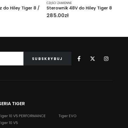
E
CZĘŚCI ZAMIENNE
CZĘŚC
8V do Hiley Tiger 8
Dętka przód do Hiley Tiger 8
Bate
Tige
34.00
zł
2,1
SERIA TIGER
Tiger 10 V5 PERFORMANCE
Tiger EVO
Tiger 10 V5