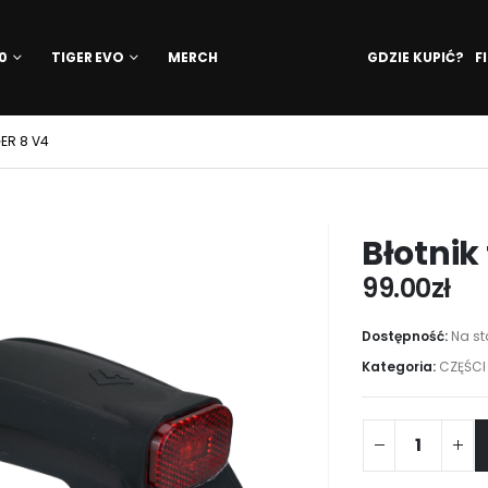
10
TIGER EVO
MERCH
GDZIE KUPIĆ?
F
GER 8 V4
Błotnik 
99.00
zł
Dostępność:
Na st
Kategoria:
CZĘŚCI