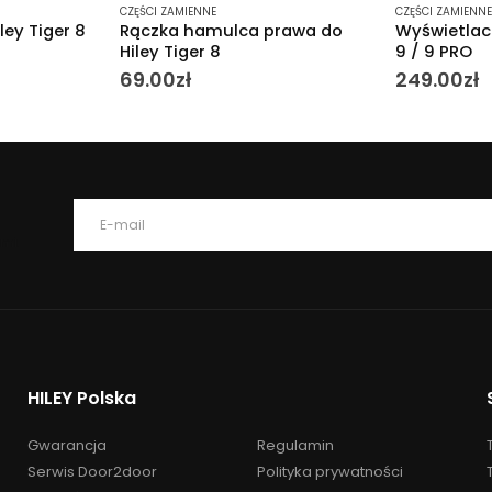
CZĘŚCI ZAMIENNE
CZĘŚCI ZAMIENN
rawa do
Wyświetlacz do Hiley Tiger 8 /
Sterownik 4
9 / 9 PRO
285.00
zł
249.00
zł
mi.
HILEY Polska
Gwarancja
Regulamin
Serwis Door2door
Polityka prywatności