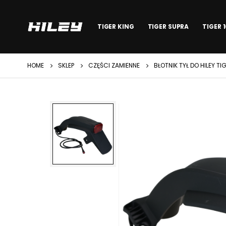
TIGER KING
TIGER SUPRA
TIGER 
HOME
SKLEP
CZĘŚCI ZAMIENNE
BŁOTNIK TYŁ DO HILEY TI