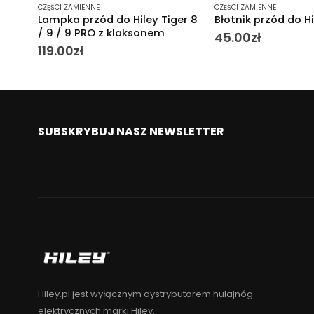
CZĘŚCI ZAMIENNE
CZĘŚCI ZAMIENNE
er 8
Błotnik przód do Hiley Tiger 8
Rączka hamulca p
Hiley Tiger 8
45.00
zł
69.00
zł
SUBSKRYBUJ NASZ NEWSLETTER
Bądź na bieżąco z naszymi ofertami, nowościami i promocja
Hiley.pl jest wyłącznym dystrybutorem hulajnóg
elektrycznych marki Hiley.